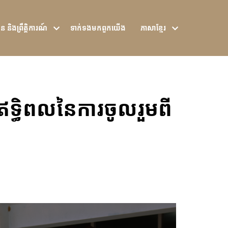
ន និងព្រឹត្តិការណ៍
ទាក់ទង​មក​ពួក​យើង
ភាសាខ្មែរ
ឥទ្ធិពលនៃការចូលរួមពី