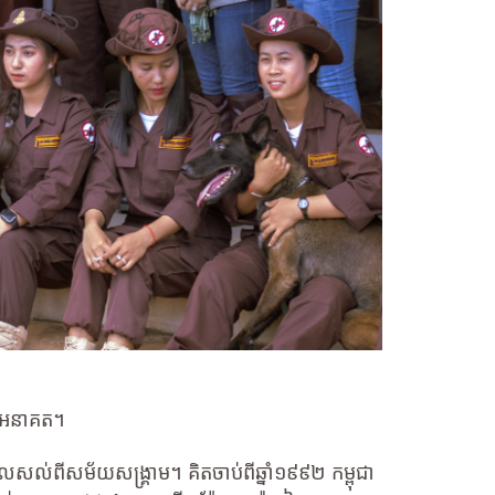
េលអនាគត។
ល់ពីសម័យសង្គ្រាម។ គិតចាប់ពីឆ្នាំ១៩៩២ កម្ពុជា