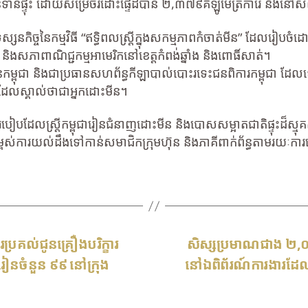
មិនទាន់ផ្ទុះ ដោយសម្រេចរំដោះផ្ទៃដីបាន ២,៣៧៩គីឡូម៉ែត្រការ៉េ និង
្សនកិច្ចនៃកម្មវិធី “ឥទ្ធិពលស្ត្រីក្នុងសកម្មភាពកំចាត់មីន” ដែលរៀបចំ
និងសភាពាណិជ្ជកម្មអាមេរិកនៅខេត្តកំពង់ឆ្នាំង និងពោធិ៍សាត់។
ធរមីនកម្ពុជា និងជាប្រធានសហព័ន្ធកីឡាបាល់បោះរទេះជនពិការកម្ពុជា ដ
 ដែលស្គាល់ថាជាអ្នកដោះមីន។
ដែលស្ត្រីកម្ពុជារៀនជំនាញដោះមីន និងបោសសម្អាតជាតិផ្ទុះដ៏ស្មុគស្ម
ើកកម្ពស់ការយល់ដឹងទៅកាន់សមាជិកក្រុមហ៊ុន និងភាគីពាក់ព័ន្ធតាមរយៈការ
ារប្រគល់ជូនគ្រឿងបរិក្ខារ
សិស្សប្រមាណជាង ២,
ៀនចំនួន ៩៩ នៅក្រុង
នៅឯពិព័រណ៍ការងារដែ