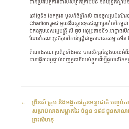
បានប្រតិបត្តិការបោសសម្អាតគ្រាប់មីន និងយុទ្ធភណ្ឌ
នៅថ្ងៃទី6 ខែកក្កដា មូលនិធិព្រីនស៍ បានចូលរួមដំណើរទស
Charlton រួមជាមួយនឹងស្ថានទូតឥណ្ឌាប្រចាំនៅកម្ពុជា 
ឯកឧត្តមទេសរដ្ឋមន្ត្រី លី ធុច អនុប្រធានទី១ អាជ្ញា
ណែនាំគណៈប្រតិភូទៅកាន់ស្ត្រីជាអ្នកបោសសម្អាតមីន
តំណាងគណៈប្រតិភូទាំងអស់ បានសិក្សាស្វែងយល់អំពីរបៀប
បានធ្វើការប្តេជ្ញាបំពេញតួនាទីរបស់ខ្លួនដើម្បីជួយល
←
ព្រីនស៍ គ្រុប និងអង្គការភ្លែនអន្តរជាតិ បញ្ចប់ក
សម្រាប់លាងសម្អាតដៃ ចំនួន ១៩៨ ជូនសាលារ
ព្រះសីហនុ