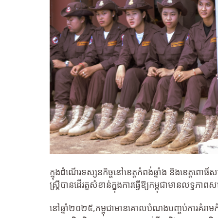
ក្នុងដំណើរទស្សនកិច្ចនៅខេត្តកំពង់ឆ្នាំង និងខេត្តពោ
ស្រ្តីបានដើរតួសំខាន់ក្នុងការធ្វើឱ្យកម្ពុជាមា
នៅឆ្នាំ២០២៥,កម្ពុជាមានគោលបំណងបញ្ចប់ការគំរាមក