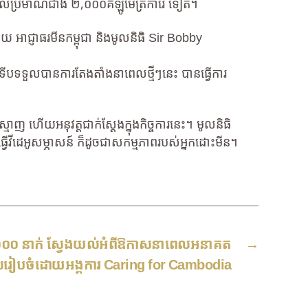
នៅសល់ប្រមាណជាង ២,០០០គីឡូម៉ែត្រការ៉េ ទៀត។
ដោយ អាជ្ញាធរមីនកម្ពុជា និងមូលនិធិ Sir Bobby
ែលទើបទទួលបានការតែងតាំងនាពេលថ្មីៗនេះ បានធ្វើការ
ាញ ហើយអនុវត្តជាក់ស្ដែងក្នុងកិច្ចការនេះ។ មូលនិធិ
ធ្វើវីដេអូសម្ភាសន៍ ក៏ដូចជាសកម្មភាពរបស់អ្នកដោះមីន។
០០០ នាក់ ស្វែងយល់អំពីឱកាសនាពេលអនាគត
→
លរៀបចំដោយអង្គការ Caring for Cambodia