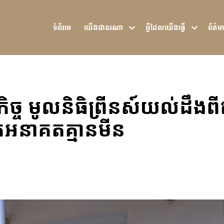
ទំ​ព័រ​មេ
យើង​ជា​នរណា
អ្វីដែលយើងធ្វើ
ព័ត៌មា
្ច មូលនិធិព្រីនស៍យល់ដឹងពី
ៅរកអនាគតគ្មានមីន