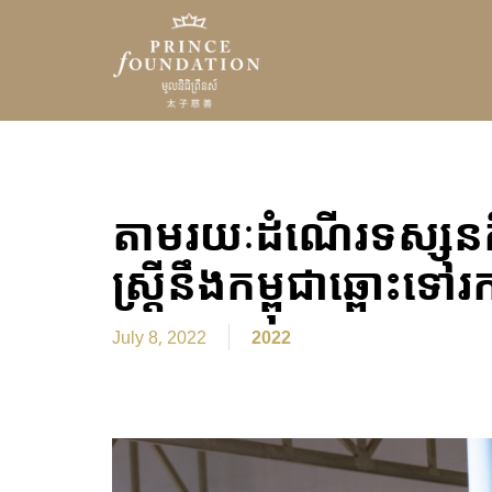
Prince
Foundation
តាមរយៈដំណើរទស្សនកិច
ស្ត្រីនឹងកម្ពុជាឆ្ពោះទ
Categories
July 8, 2022
2022