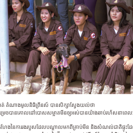
ធិ៍សាត់ តំណាងមូលនិធិព្រីនស៍ បានសិក្សាស្វែងយល់ថា
នលទ្ធភាពសម្រេចបានគោលដៅបោសសម្អាតមីនឲ្យអស់បានយ៉ាងឆាប់រហ័សនាព
ំហែងនៃការរងរបួសដែលបណ្តាលមកពីគ្រាប់មីន និងសំណល់ជាតិផ្ទុះដែលស